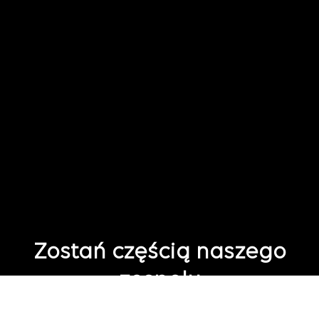
Zostań częścią naszego
zespołu
Nie widzisz idealnej roli dla siebie?