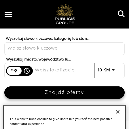
Toggle
navigation
Job Search Page
PL
Odległość
access_time
JOBS.DI
10 KM
Znajdź oferty
Filtry
Kompetencje
Brand
Rodzaj stanowiska
This website uses cookies to give users like yourself the best possible
content and experience.
4 Wyniki
Data Publikacji
Sortuj Wg