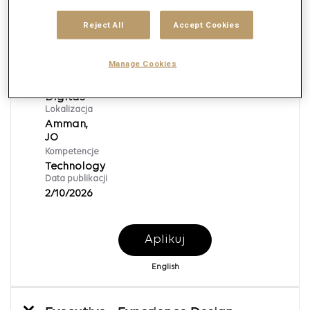
Reject All
Accept Cookies
Manager - Technology
Manage Cookies
Req ID:
138569
Brand
Digitas
Lokalizacja
Amman,
Kompetencje
Technology
Data publikacji
2/10/2026
Aplikuj
English