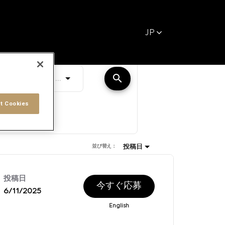
JP
距離
search
JOBS.DISTANCEUNITS_SCREENREAD
10 キロメートル
t Cookies
投稿日
並び替え：
投稿日
今すぐ応募
6/11/2025
English