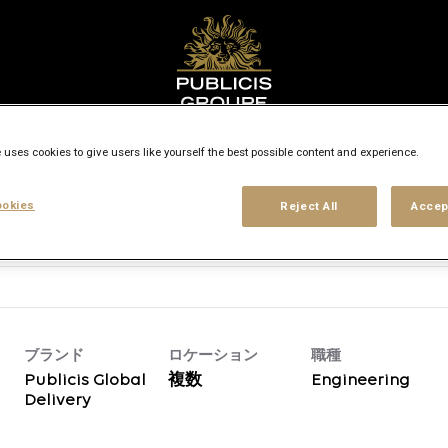
都市/国名を検索
access_time
 uses cookies to give users like yourself the best possible content and experience.
okies
Reject All
Accep
用形態
経験レベル
勤務地
場所
ブランド
ロケーション
職種
Publicis Global
複数
Engineering
Delivery