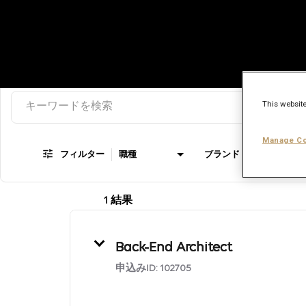
キーワード/カテゴリー/役職名を検索
Job Search Page
This website
Manage Co
フィルター
職種
ブランド
雇
1 結果
Back-End Architect
申込みID:
102705