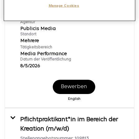
Junior SEA Manager (all genders)
Manage Cookies
Stellenangebotsnummer:
169502
Agentur
Publicis Media
Standort
Mehrere
Tätigkeitsbereich
Media Performance
Datum der Veröffentlichung
8/5/2026
Bewerben
English
Pflichtpraktikant*in im Bereich der
Kreation (m/w/d)
Stellenangebotsnummer:
109813