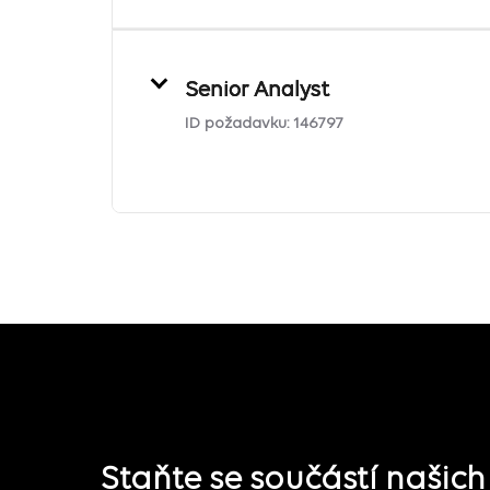
Senior Analyst
ID požadavku:
146797
Staňte se součástí našic