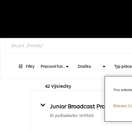
Klíčové slovo pro vyhledávání
Job Search Page
Filtry
Pracovní funkce
Značka
Typ práce
42 Výsledky
This website
Manage Co
Junior Broadcast Producer
ID požadavku:
169560