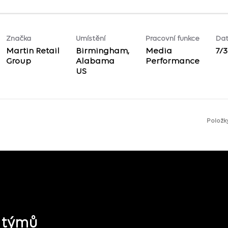
Značka
Umístění
Pracovní funkce
Dat
Martin Retail
Birmingham,
Media
7/
Group
Alabama
Performance
Položky
h týmů