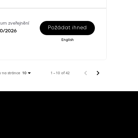
um zveřejnění
Požádat ihned
30/2026
English
 na stránce
1 – 10 of 42
10