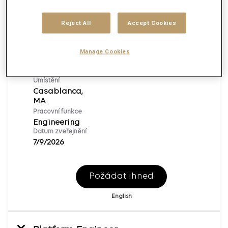
Reject All
Accept Cookies
Platform Engineer
ID požadavku:
153390
Manage Cookies
Značka
Publicis Global Delivery
Umístění
Casablanca,
Pracovní funkce
Engineering
Datum zveřejnění
7/9/2026
Požádat ihned
English