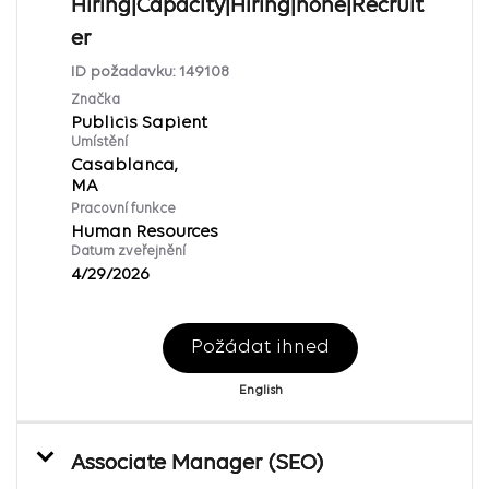
Hiring|Capacity|Hiring|none|Recruit
er
ID požadavku:
149108
Značka
Publicis Sapient
Umístění
Casablanca,
Pracovní funkce
Human Resources
Datum zveřejnění
4/29/2026
Požádat ihned
English
Associate Manager (SEO)