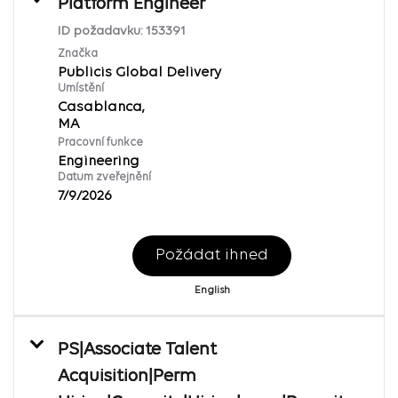
Platform Engineer
ID požadavku:
153391
Značka
Publicis Global Delivery
Umístění
Casablanca,
Pracovní funkce
Engineering
Datum zveřejnění
7/9/2026
Požádat ihned
English
PS|Associate Talent
Acquisition|Perm