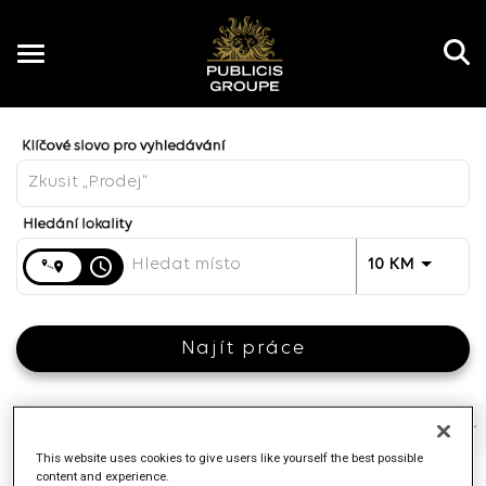
Toggle
navigation
Job Search Page
CZ
Vzdálenost
access_time
JOBS.DI
10 KM
Najít práce
Filtry
Pracovní funkce
Značka
Typ práce
This website uses cookies to give users like yourself the best possible
content and experience.
4 Výsledky
Přidáno
Třídit Podle