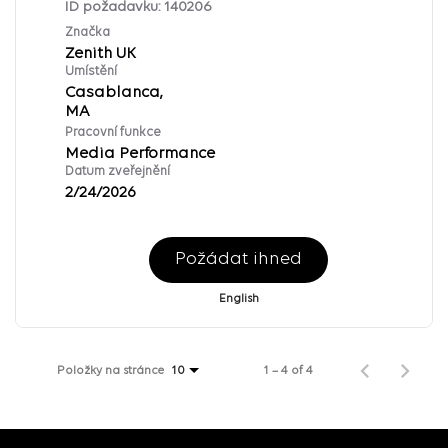
ID požadavku:
140206
Značka
Zenith UK
Umístění
Casablanca,
Pracovní funkce
Media Performance
Datum zveřejnění
2/24/2026
Požádat ihned
English
Položky na stránce
1 – 4 of 4
10