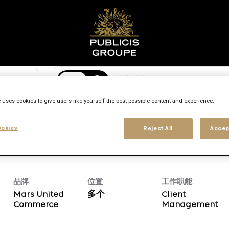
搜索 地点
access_time
 uses cookies to give users like yourself the best possible content and experience.
岗位级别
工作方式
地点
okies
Reject All
Accep
品牌
位置
工作职能
Mars United
多个
Client
Commerce
Management