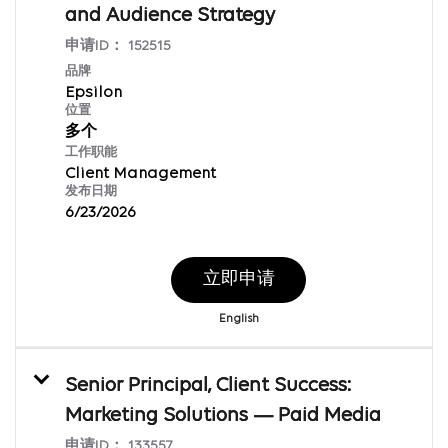
and Audience Strategy
申请ID：
152515
品牌
Epsilon
位置
多个
工作职能
Client Management
发布日期
6/23/2026
立即申请
English
Senior Principal, Client Success:
Marketing Solutions — Paid Media
申请ID：
133557