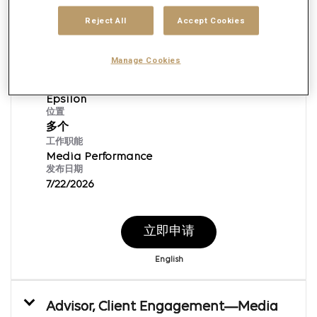
Reject All
Accept Cookies
Manager, Traffic Quality
Manage Cookies
申请ID：
165964
品牌
Epsilon
位置
多个
工作职能
Media Performance
发布日期
7/22/2026
立即申请
English
Advisor, Client Engagement—Media