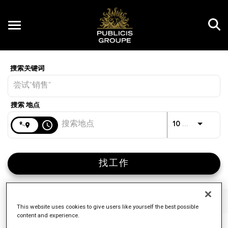
Toggle
navigation
Job Search Page
CN
距离
access_time
JOBS.D
10 公里
找工作
筛选
工作职能
品牌
工作类型
This website uses cookies to give users like yourself the best possible
content and experience.
4 结果
已发布
排序标准