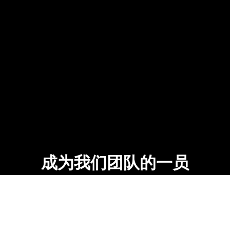
成为我们团队的一员
希望加入阳狮集团，但暂时没有找到理想职位？
请加入我们的人才库，
以便我们与您联系，为您提供未来的工作
机会。