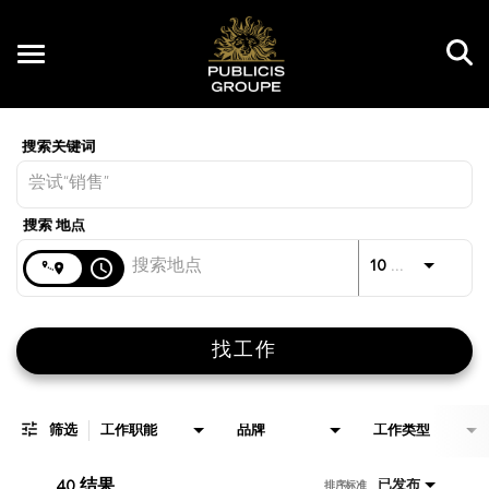
Toggle
navigation
Job Search Page
CN
距离
access_time
JOBS.D
10 公里
找工作
筛选
工作职能
品牌
工作类型
40 结果
已发布
排序标准