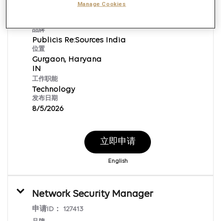
Associate L1- Knowledge about SAM
Manage Cookies
申请ID：
168709
品牌
Publicis Re:Sources India
位置
Gurgaon, Haryana
工作职能
Technology
发布日期
8/5/2026
立即申请
English
Network Security Manager
申请ID：
127413