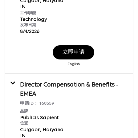
Gurgaon, Haryana
工作职能
Technology
发布日期
8/4/2026
立即申请
English
Director Compensation & Benefits -
EMEA
申请ID：
168559
品牌
Publicis Sapient
位置
Gurgaon, Haryana