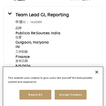
Team Lead GL Reporting
申请ID：
166589
品牌
Publicis Re:Sources India
位置
Gurgaon, Haryana
工作职能
Finance
发布日期
8/5/2026
This website uses cookies to give users like yourself the best possible
立即申请
content and experience.
English
Reject All
Accept Cookies