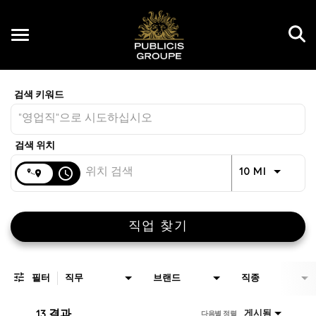
Toggle
navigation
Job Search Page
KR
거리
access_time
JOBS.DI
10 MI
직업 찾기
필터
직무
브랜드
직종
13 결과
게시됨
다음별 정렬