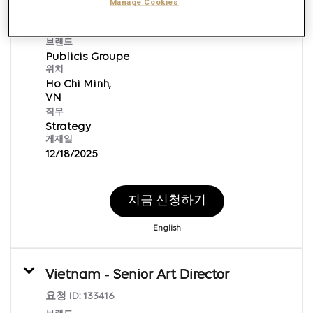
Data Intelligence Specialist
Manage Cookies
요청 ID:
133442
브랜드
Publicis Groupe
위치
Ho Chi Minh,
직무
Strategy
게재일
12/18/2025
지금 신청하기
English
Vietnam - Senior Art Director
요청 ID:
133416