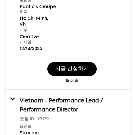
브랜드
Publicis Groupe
위치
Ho Chi Minh,
직무
Creative
게재일
12/18/2025
지금 신청하기
English
Vietnam - Performance Lead /
Performance Director
요청 ID:
123179
브랜드
Starcom