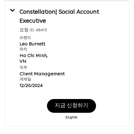
Constellation| Social Account
Executive
요청 ID:
48413
브랜드
Leo Burnett
위치
Ho Chi Minh,
직무
Client Management
게재일
12/20/2024
지금 신청하기
English