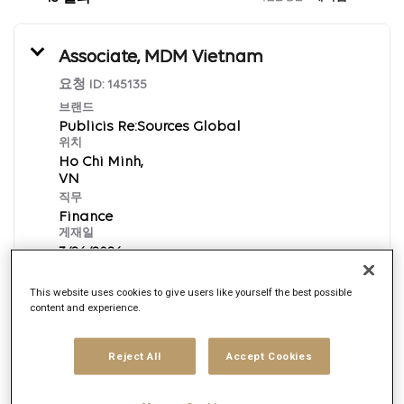
Associate, MDM Vietnam
요청 ID:
145135
브랜드
Publicis Re:Sources Global
위치
Ho Chi Minh,
직무
Finance
게재일
3/26/2026
This website uses cookies to give users like yourself the best possible
content and experience.
지금 신청하기
English
Reject All
Accept Cookies