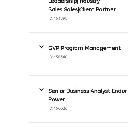
Leadership|Industry
Sales|Sales|Client Partner
ID:
153895
GVP, Program Management
ID:
155340
Senior Business Analyst Endur 
Power
ID:
150326