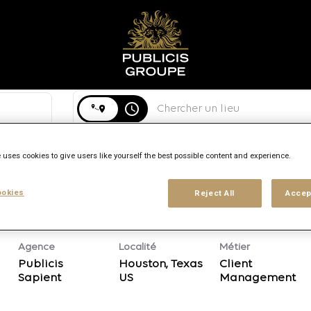
Rechercher par ville, département ou pays
access_time
 uses cookies to give users like yourself the best possible content and experience.
Type de contrat
Niveau d'expérience
Lieu de travail
Localité
okies
Reject All
Accep
Agence
Localité
Métier
Publicis
Houston, Texas
Client
Sapient
Management