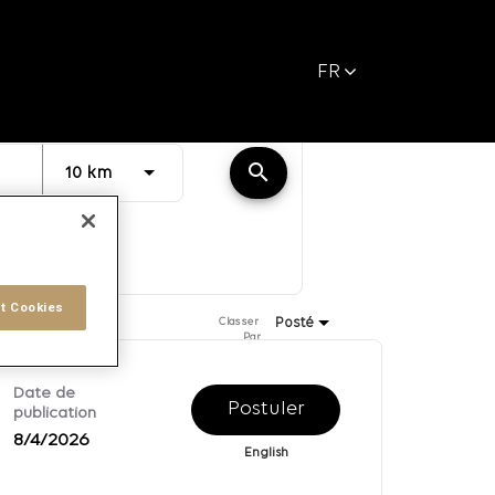
FR
Distance
search
JOBS.DISTANCEUNITS_SCREENREADER_TEXT
10 km
t Cookies
Posté
Classer 
Par
Date de
Postuler
publication
8/4/2026
English