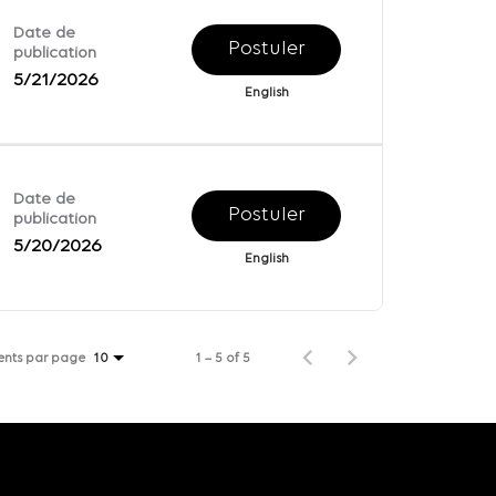
Date de
Postuler
publication
5/21/2026
English
Date de
Postuler
publication
5/20/2026
English
ents par page
1 – 5 of 5
10