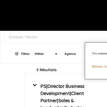
Rechercher par mot-clef
Job Search Page
This website
Filtres
Métier
Agence
Manage Co
5 Résultats
PS|Director Business
Development|Client
Partner|Sales &