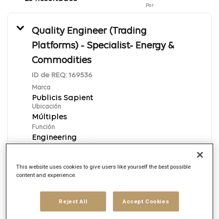
Por
Quality Engineer (Trading
Platforms) - Specialist- Energy &
Commodities
ID de REQ:
169536
Marca
Publicis Sapient
Ubicación
Múltiples
Función
Engineering
Fecha de publicación
8/7/2026
This website uses cookies to give users like yourself the best possible
content and experience.
Aplica ahora
Reject All
Accept Cookies
English