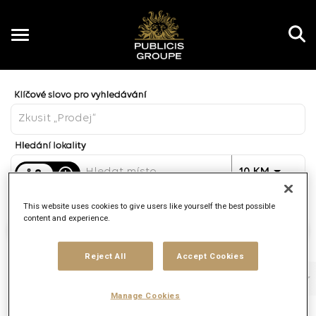
Toggle
navigation
Job Search Page
CZ
Vzdálenost
access_time
JOBS.DI
10 KM
This website uses cookies to give users like yourself the best possible
content and experience.
Najít práce
Reject All
Accept Cookies
Filtry
Pracovní funkce
Značka
Typ práce
Manage Cookies
2 Výsledky
Přidáno
Třídit Podle