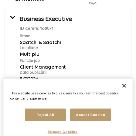
După
Business Executive
ID cerere:
168871
Brand
Saatchi & Saatchi
Localitate
Multiplu
Funcție job
Client Management
Data publicării
8/7/2026
This website uses cookies to give users like yourself the best possible
content and experience.
Aplică acum
English
Reject All
Accept Cookies
Procurement-Senior Manager (ANZ)
Manage Cookies