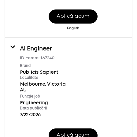
Aplică acum
English
AI Engineer
ID cerere:
167240
Brand
Publicis Sapient
Localitate
Melbourne, Victoria
Funcție job
Engineering
Data publicării
7/22/2026
Aplică acum