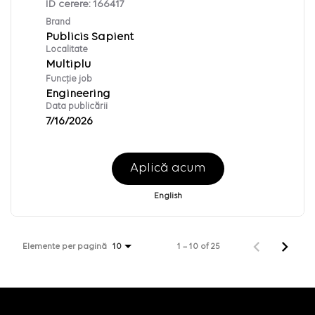
ID cerere:
166417
Brand
Publicis Sapient
Localitate
Multiplu
Funcție job
Engineering
Data publicării
7/16/2026
Aplică acum
English
Elemente per pagină
1 – 10 of 25
10