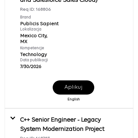
and Salesforce Sales Cloud)
Req ID:
168806
Brand
Publicis Sapient
Lokalizacja
Mexico City,
Kompetencje
Technology
Data publikacji
7/30/2026
Aplikuj
English
C++ Senior Engineer - Legacy
System Modernization Project