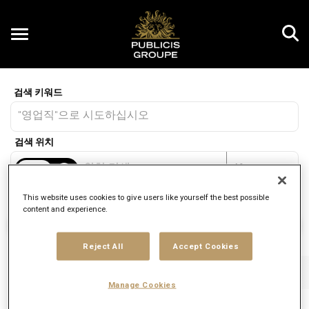
Toggle
navigation
Job Search Page
KR
거리
access_time
JO
10 킬로미터
This website uses cookies to give users like yourself the best possible
content and experience.
직업 찾기
Reject All
Accept Cookies
필터
직무
브랜드
직종
Manage Cookies
2 결과
게시됨
다음별 정렬