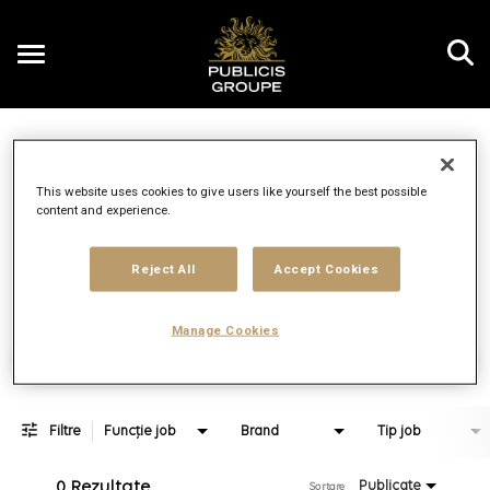
Toggle
navigation
Job Search Page
RO
This website uses cookies to give users like yourself the best possible
content and experience.
Distanță
access_time
JOBS.DI
10 MI
Reject All
Accept Cookies
Manage Cookies
Găsește locuri de muncă
Filtre
Funcție job
Brand
Tip job
0 Rezultate
Publicate
Sortare 