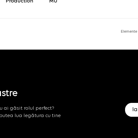
Production
Elemente
astre
 ai găsit rolul perfect?
Ia
putea lua legătura cu tine