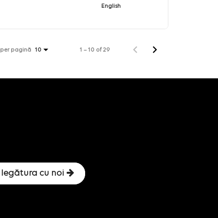
English
 per pagină
1 – 10 of 29
10
 legătura cu noi