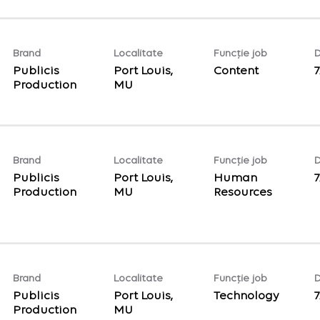
Brand
Localitate
Funcție job
D
Publicis
Port Louis,
Content
7
Production
Brand
Localitate
Funcție job
D
Publicis
Port Louis,
Human
Production
Resources
Brand
Localitate
Funcție job
D
Publicis
Port Louis,
Technology
7
Production