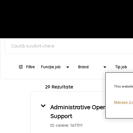
Caută după cuvânt-cheie, categorie sau titlu job
Job Search Page
Filtre
Funcție job
Brand
Tip job
This website
29 Rezultate
Manage Co
Administrative Operations
Support
ID cerere:
167311