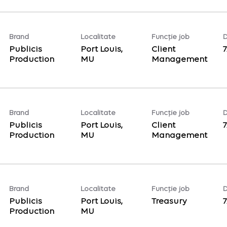
Brand
Localitate
Funcție job
D
Publicis
Port Louis,
Client
7
Production
Management
Brand
Localitate
Funcție job
D
Publicis
Port Louis,
Client
7
Production
Management
Brand
Localitate
Funcție job
D
Publicis
Port Louis,
Treasury
7
Production