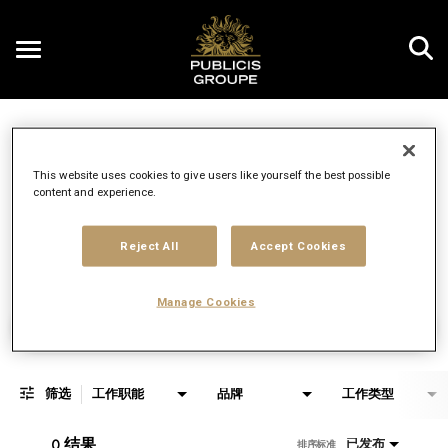
Toggle
navigation
Job Search Page
CN
This website uses cookies to give users like yourself the best possible
content and experience.
距离
access_time
JOBS.DI
10 MI
Reject All
Accept Cookies
Manage Cookies
找工作
筛选
工作职能
品牌
工作类型
0 结果
已发布
排序标准