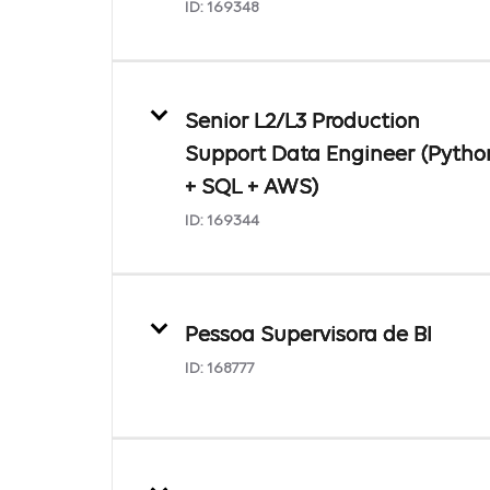
ID:
169348
Senior L2/L3 Production
Support Data Engineer (Pytho
+ SQL + AWS)
ID:
169344
Pessoa Supervisora de BI
ID:
168777