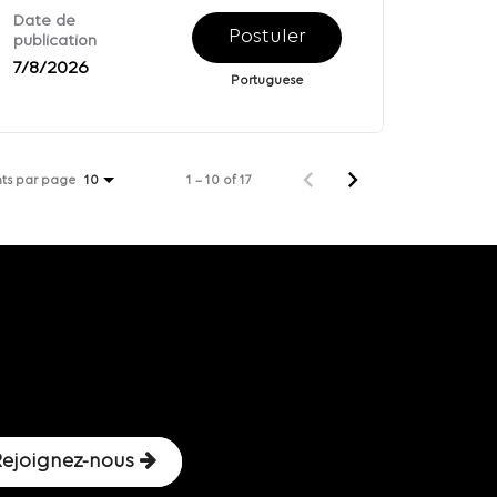
Date de
Postuler
publication
7/8/2026
Portuguese
ts par page
1 – 10 of 17
10
Rejoignez-nous