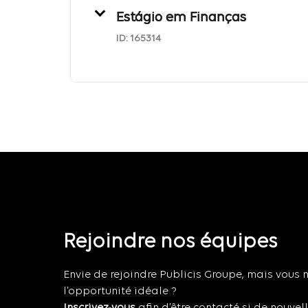
Estágio em Finanças
ID:
165314
Rejoindre nos équipes
Envie de rejoindre Publicis Groupe, mais vous 
l’opportunité idéale ?
Inscrivez-vous
afin d’être contacté si de nouvel