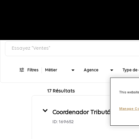
Rechercher par mot-clef
Job Search Page
Filtres
Métier
Agence
17 Résultats
This website
Manage Co
Coordenador Tributário
ID:
169652