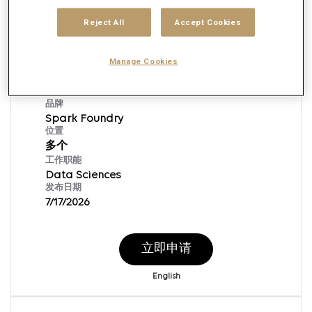
Reject All
Accept Cookies
Senior Vice President, Platform Ops
Manage Cookies
Lead
申请ID：
155613
品牌
Spark Foundry
位置
多个
工作职能
Data Sciences
发布日期
7/17/2026
立即申请
English