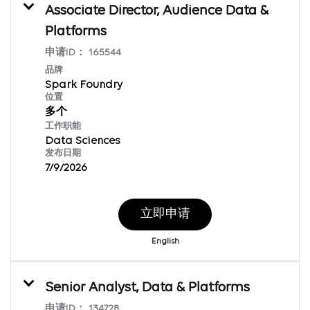
Associate Director, Audience Data &
Platforms
申请ID：
165544
品牌
Spark Foundry
位置
多个
工作职能
Data Sciences
发布日期
7/9/2026
立即申请
English
Senior Analyst, Data & Platforms
申请ID：
134728