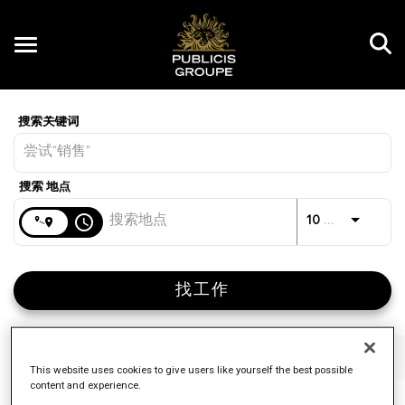
Toggle
navigation
Job Search Page
CN
距离
access_time
JOBS.D
10 公里
找工作
筛选
工作职能
品牌
工作类型
This website uses cookies to give users like yourself the best possible
content and experience.
4 结果
已发布
排序标准