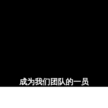
成为我们团队的一员
希望加入阳狮集团，但暂时没有找到理想职位？
请加入我们的人才库，
以便我们与您联系，为您提供未来的工作
机会。