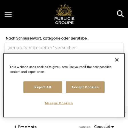
Toggle
navigation
Job Search Page
DE
Entfernung
This website uses cookies to give users like yourself the best possible
access_time
JOBS.DI
10 MI
content and experience.
Reject All
Accept Cookies
Arbeitsplätze finden
Manage Cookies
Filter
Tätigkeitsbereich
Agentur
Vertragsart
1 Ergebnis
Gepostet
Sortieren 