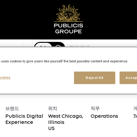
검색 위치
access_time
 uses cookies to give users like yourself the best possible content and experience.
경력 수준
작업장 유형
위치
okies
Reject All
Accep
브랜드
위치
직무
Publicis Digital
West Chicago,
Operations
7
Experience
Illinois