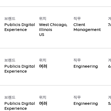
브랜드
위치
직무
Publicis Digital
West Chicago,
Client
7
Experience
Illinois
Management
브랜드
위치
직무
Publicis Digital
여러
Engineering
6
Experience
브랜드
위치
직무
Publicis Digital
여러
Engineering
5
Experience