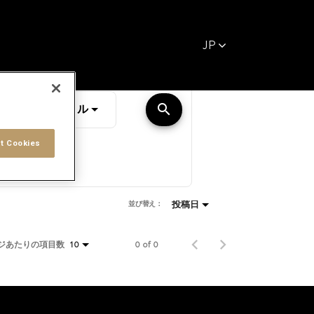
JP
距離
search
JOBS.DISTANCEUNITS_SCREENREADER_TE
10 マイル
t Cookies
投稿日
並び替え：
ジあたりの項目数
0 of 0
10