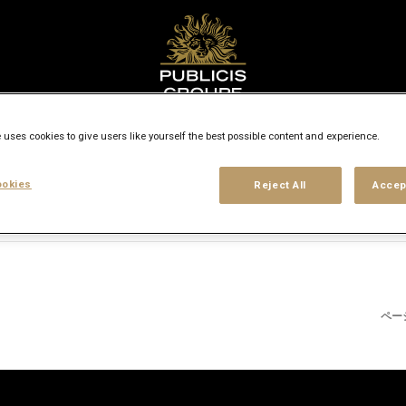
都市/国名を検索
 uses cookies to give users like yourself the best possible content and experience.
access_time
okies
Reject All
Accep
用形態
経験レベル
勤務地
場所
ペー