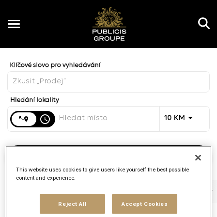
Toggle
navigation
Job Search Page
CZ
Vzdálenost
access_time
JOBS.DI
10 KM
Najít práce
This website uses cookies to give users like yourself the best possible
content and experience.
Filtry
Pracovní funkce
Značka
Typ práce
Reject All
Accept Cookies
3 Výsledky
Přidáno
Třídit Podle