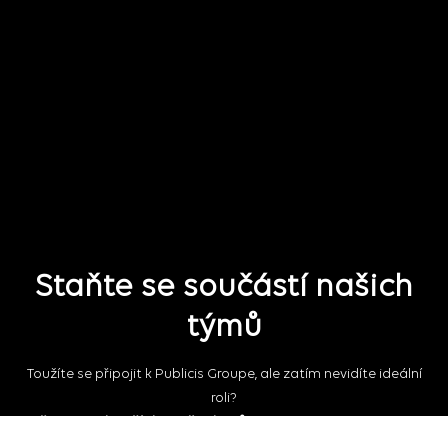
Staňte se součástí našich
týmů
Toužíte se připojit k Publicis Groupe, ale zatím nevidíte ideální
roli?
Připojte se k naší skupině talentů,
abychom se s Vámi mohli
spojit v případě vhodných budoucích pracovních příležitostí.