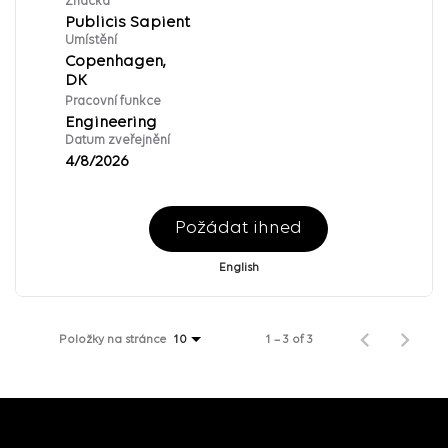
Značka
Publicis Sapient
Umístění
Copenhagen,
Pracovní funkce
Engineering
Datum zveřejnění
4/8/2026
Požádat ihned
English
Položky na stránce
1 – 3 of 3
10