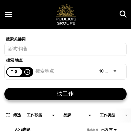
Toggle
navigation
Job Search Page
CN
距离
access_time
JOBS.D
10 公里
找工作
筛选
工作职能
品牌
工作类型
62 结果
已发布
排序标准