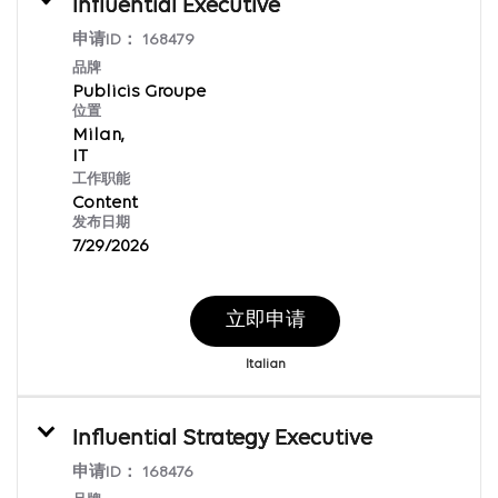
Influential Executive
申请ID：
168479
品牌
Publicis Groupe
位置
Milan,
工作职能
Content
发布日期
7/29/2026
立即申请
Italian
Influential Strategy Executive
申请ID：
168476