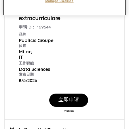
Manage Cookies
Modeling Analyst - stage
extracurriculare
申请ID：
169544
品牌
Publicis Groupe
位置
Milan,
工作职能
Data Sciences
发布日期
8/5/2026
立即申请
Italian