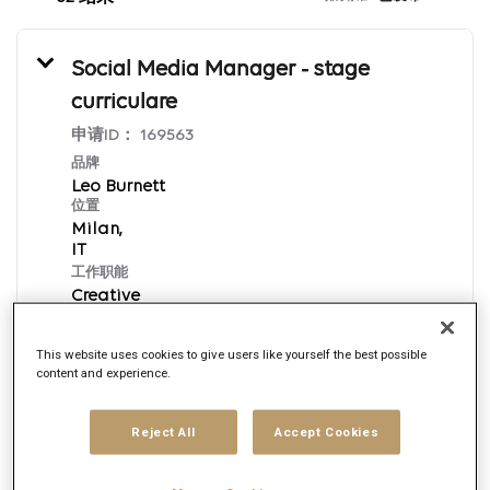
Social Media Manager - stage
curriculare
申请ID：
169563
品牌
Leo Burnett
位置
Milan,
工作职能
Creative
发布日期
8/5/2026
This website uses cookies to give users like yourself the best possible
content and experience.
立即申请
Reject All
Accept Cookies
Italian