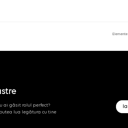
Elemente
astre
 ai găsit rolul perfect?
Ia
putea lua legătura cu tine