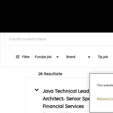
Caută după cuvânt-cheie, categorie sau titlu job
Job Search Page
Filtre
Funcție job
Brand
Tip job
28 Rezultate
This website
Java Technical Lead/
Architect- Senior Specialist-
Manage Co
Financial Services