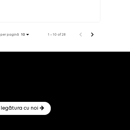
 per pagină
1 – 10 of 28
10
 legătura cu noi