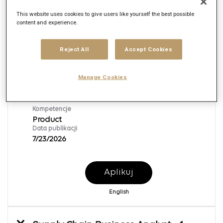
This website uses cookies to give users like yourself the best possible
content and experience.
Business Analyst - 1-year Contract
Req ID:
167625
Reject All
Accept Cookies
Brand
Publicis Sapient
Manage Cookies
Lokalizacja
Bangkok,
Kompetencje
Product
Data publikacji
7/23/2026
Aplikuj
English