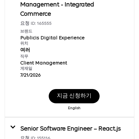
Management - Integrated
Commerce
요청 ID:
165555
브랜드
Publicis Digital Experience
위치
여러
직무
Client Management
게재일
7/21/2026
지금 신청하기
English
Senior Software Engineer – React.js
요청 ID:
155116