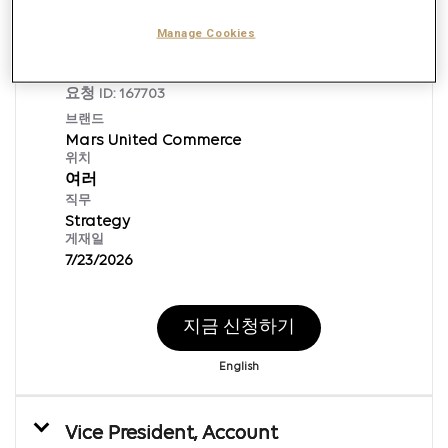
Manage Cookies
Manager, Commerce Media
요청 ID:
167703
브랜드
Mars United Commerce
위치
여러
직무
Strategy
게재일
7/23/2026
지금 신청하기
English
Vice President, Account