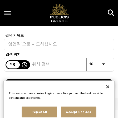
Toggle
navigation
Job Search Page
KR
거리
access_time
JO
10 킬로미터
직업 찾기
This website uses cookies to give users like yourself the best possible
content and experience.
필터
직무
브랜드
직종
Reject All
Accept Cookies
3 결과
게시됨
다음별 정렬