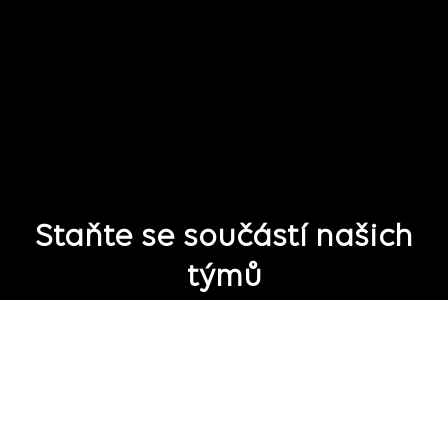
Staňte se součástí našich
týmů
Toužíte se připojit k Publicis Groupe, ale zatím nevidíte ideální
roli?
Připojte se k naší skupině talentů,
abychom se s Vámi mohli
spojit v případě vhodných budoucích pracovních příležitostí.
Spojte se s námi