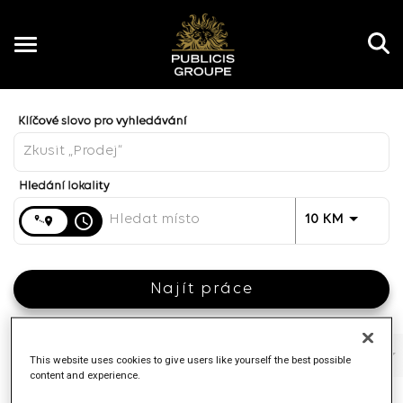
Toggle
navigation
Job Search Page
CZ
Vzdálenost
access_time
JOBS.DI
10 KM
Najít práce
Filtry
Pracovní funkce
Značka
Typ práce
This website uses cookies to give users like yourself the best possible
content and experience.
4 Výsledky
Přidáno
Třídit Podle