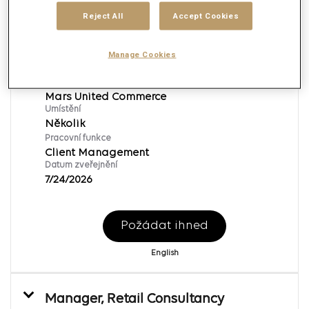
Reject All
Accept Cookies
Manager, Retail Consultancy
Manage Cookies
ID požadavku:
167704
Značka
Mars United Commerce
Umístění
Několik
Pracovní funkce
Client Management
Datum zveřejnění
7/24/2026
Požádat ihned
English
Manager, Retail Consultancy