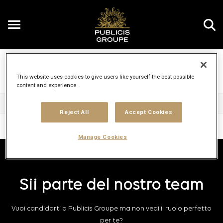
Toggle
navigation
Publicis Groupe carriere
IT
This website uses cookies to give users like yourself the best possible
content and experience.
Human Resources
Reject All
Accept Cookies
Torna in alto
Manage Cookies
Sii parte del nostro team
Vuoi candidarti a Publicis Groupe ma non vedi il ruolo perfetto
per te?