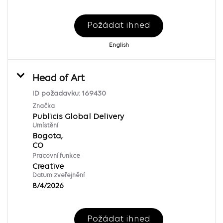
Požádat ihned
English
Head of Art
ID požadavku:
169430
Značka
Publicis Global Delivery
Umístění
Bogota,
Pracovní funkce
Creative
Datum zveřejnění
8/4/2026
Požádat ihned