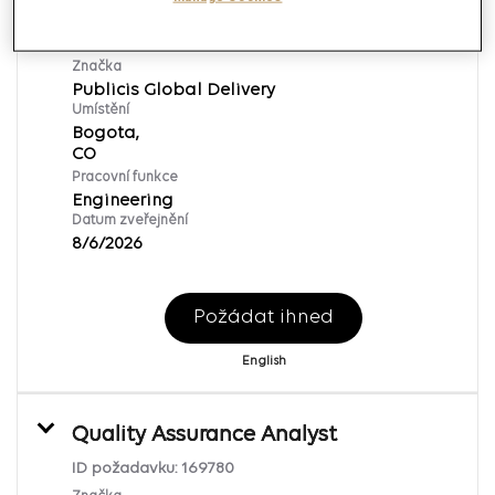
FrontEnd Architect
ID požadavku:
169781
Značka
Publicis Global Delivery
Umístění
Bogota,
Pracovní funkce
Engineering
Datum zveřejnění
8/6/2026
Požádat ihned
English
Quality Assurance Analyst
ID požadavku:
169780