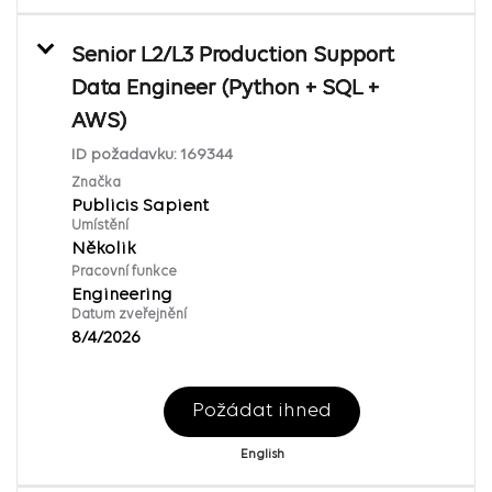
Senior L2/L3 Production Support
Data Engineer (Python + SQL +
AWS)
ID požadavku:
169344
Značka
Publicis Sapient
Umístění
Několik
Pracovní funkce
Engineering
Datum zveřejnění
8/4/2026
Požádat ihned
English