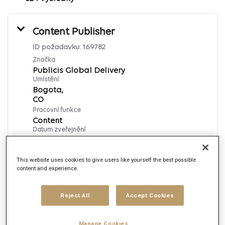
Content Publisher
ID požadavku:
169782
Značka
Publicis Global Delivery
Umístění
Bogota,
Pracovní funkce
Content
Datum zveřejnění
8/6/2026
This website uses cookies to give users like yourself the best possible
content and experience.
Požádat ihned
English
Reject All
Accept Cookies
Manage Cookies