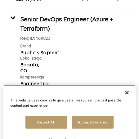
Senior DevOps Engineer (Azure +
Terraform)
Req ID:
168823
Brand
Publicis Sapient
Lokalizacja
Bogota,
Kompetencje
Engineering
Data publikacji
8/7/2026
This website uses cookies to give users like yourself the best possible
content and experience.
Aplikuj
Reject All
Accept Cookies
English