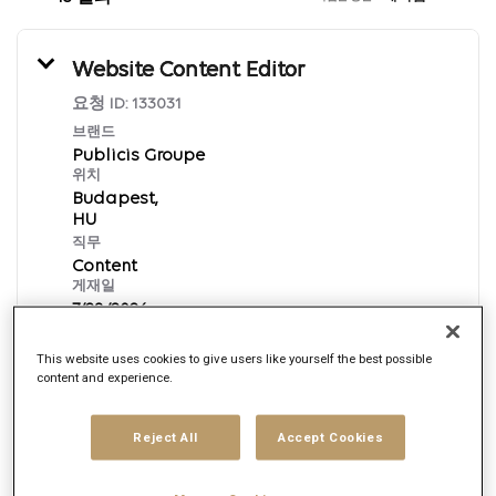
Website Content Editor
요청 ID:
133031
브랜드
Publicis Groupe
위치
Budapest,
직무
Content
게재일
7/28/2026
This website uses cookies to give users like yourself the best possible
content and experience.
지금 신청하기
English
Reject All
Accept Cookies