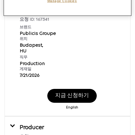
Quality Control & Creative Delivery
Manage Cookies
Lead
요청 ID:
167341
브랜드
Publicis Groupe
위치
Budapest,
직무
Production
게재일
7/21/2026
지금 신청하기
English
Producer