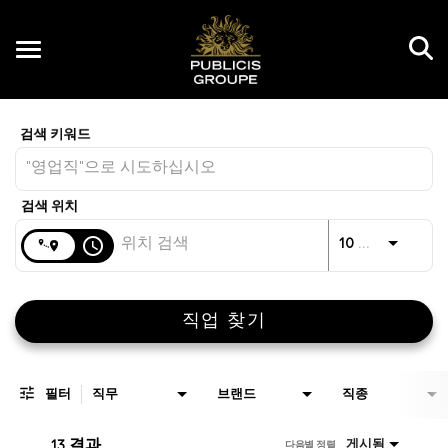
Toggle
navigation
Job Search Page
KR
거리
access_time
JO
10 킬로미터
직업 찾기
필터
직무
브랜드
직종
13 결과
게시됨
다음별 정렬