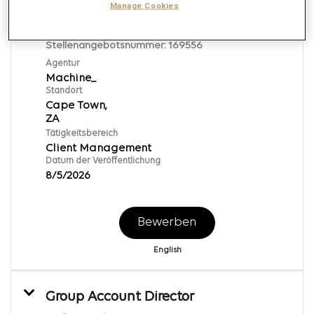
Senior Account Manager/Account
Manage Cookies
Director
Stellenangebotsnummer:
169556
Agentur
Machine_
Standort
Cape Town,
Tätigkeitsbereich
Client Management
Datum der Veröffentlichung
8/5/2026
Bewerben
English
Group Account Director