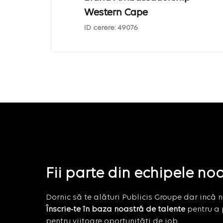
Western Cape
ID cerere:
49076
Fii parte din echipele no
Dornic să te alături Publicis Groupe dar incă nu
Înscrie-te în baza noastră de talente
pentru a 
pentru viitoare oportunități de job.