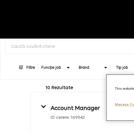
Caută după cuvânt-cheie, categorie sau titlu job
Job Search Page
Filtre
Funcție job
Brand
Tip job
10 Rezultate
This website
Manage Co
Account Manager
ID cerere:
169542