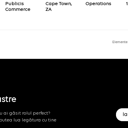
Publicis
Cape Town,
Operations
1
Commerce
Elemente
astre
 ai găsit rolul perfect?
Ia
putea lua legătura cu tine