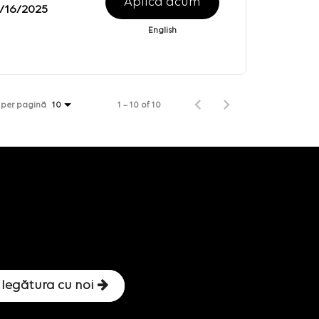
Aplică acum
/16/2025
English
 per pagină
1 – 10 of 10
10
 legătura cu noi