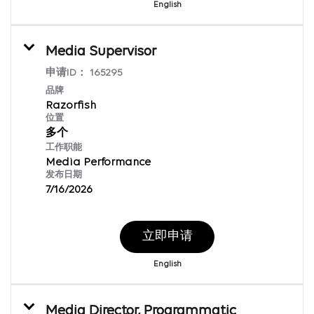
English
Media Supervisor
申请ID：
165295
品牌
Razorfish
位置
多个
工作职能
Media Performance
发布日期
7/16/2026
立即申请
English
Media Director, Programmatic