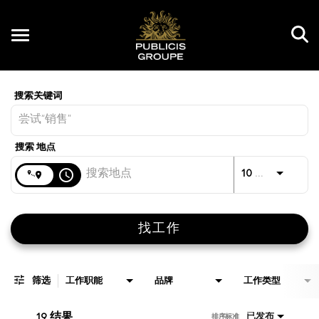
Toggle
navigation
Job Search Page
CN
距离
access_time
JOBS.D
10 公里
找工作
筛选
工作职能
品牌
工作类型
19 结果
已发布
排序标准