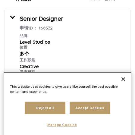
Senior Designer
申请ID：
168532
品牌
Level Studios
位置
多个
工作职能
Creative
发布日期
7/31/2026
This website uses cookies to give users like yourself the best possible
content and experience.
立即申请
Reject All
Accept Cookies
English
Manage Cookies
Motion Designer