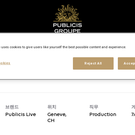
검색 위치
access_time
 uses cookies to give users like yourself the best possible content and experience.
okies
Reject All
Accep
경력 수준
작업장 유형
위치
브랜드
위치
직무
Publicis Live
Geneve,
Production
7