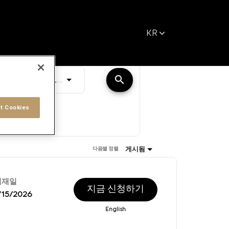
KR
거리
search
JOBS.DISTANCEUNITS_SCREENREADER_T
10 킬로미터
t Cookies
게시됨
다음별 정렬
게재일
지금 신청하기
/15/2026
English