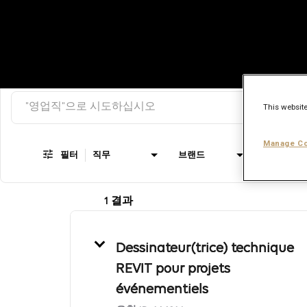
검색 키워드
Job Search Page
This website
Manage Co
필터
직무
브랜드
직종
1 결과
Dessinateur(trice) technique
REVIT pour projets
événementiels