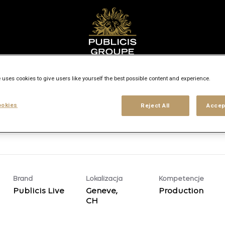
Wyszukaj miasto, województwo lub kraj
access_time
 uses cookies to give users like yourself the best possible content and experience.
okies
Reject All
Accep
Rodzaj stanowiska
Poziom doświadczenia
Rodzaj miejsca pracy
Lokalizacje
Brand
Lokalizacja
Kompetencje
Publicis Live
Geneve,
Production