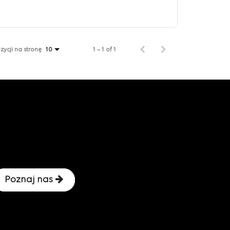
zycji na stronę
1 – 1 of 1
10
Poznaj nas