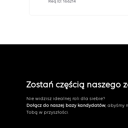
Req ID:
166214
Zostań częścią naszego 
Nie widzisz idealnej roli dla siebie?
Dołącz do naszej bazy kandydatów
, abyśmy 
Tobą w przyszłości.