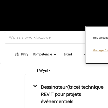
Wyszukaj słowo kluczowe, kategorię lub stanowisko
Job Search Page
This website
Manage Co
Filtry
Kompetencje
Brand
1 Wynik
Dessinateur(trice) technique
REVIT pour projets
événementiels