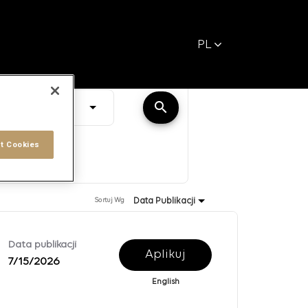
PL
Odległość
search
JOBS.DISTANCEUNITS_SCREENREADER_TEXT
10 KM
t Cookies
Data Publikacji
Sortuj Wg
Data publikacji
Aplikuj
7/15/2026
English