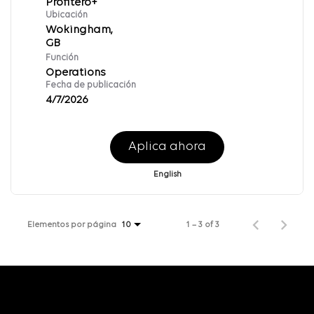
Profitero+
Ubicación
Wokingham,
Función
Operations
Fecha de publicación
4/7/2026
Aplica ahora
English
Elementos por página
1 – 3 of 3
10