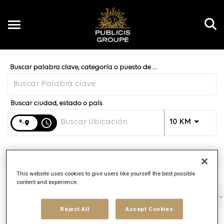
Toggle
navigation
Job Search Page
ES
Distancia
access_time
JOBS.DI
10 KM
Encontrar empleos
This website uses cookies to give users like yourself the best possible
content and experience.
Filtros
Función
Marca
Tipo de empleo
Reject All
Accept Cookies
3 Resultados
Publicado
Clasificar 