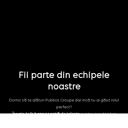
Fii parte din echipele
noastre
Dornic să te alături Publicis Groupe dar incă nu ai găsit rolul
perfect?
Înscrie-te în baza noastră de talente
pentru a putea lua
legătura cu tine pentru viitoare oportunități de job.