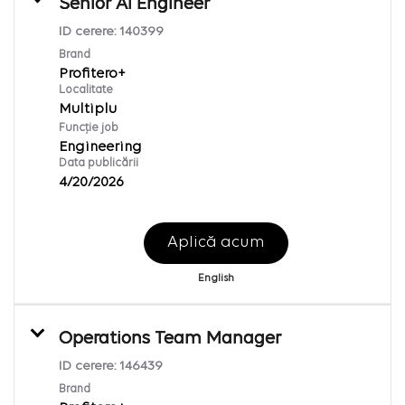
Senior AI Engineer
ID cerere:
140399
Brand
Profitero+
Localitate
Multiplu
Funcție job
Engineering
Data publicării
4/20/2026
Aplică acum
English
Operations Team Manager
ID cerere:
146439
Brand