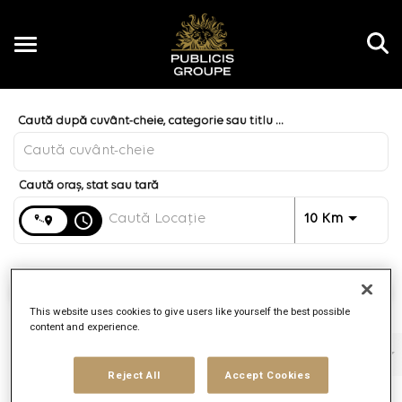
Toggle
navigation
Job Search Page
RO
Distanță
access_time
JOBS.DI
10 Km
Găsește locuri de muncă
This website uses cookies to give users like yourself the best possible
content and experience.
Filtre
Funcție job
Brand
Tip job
Reject All
Accept Cookies
3 Rezultate
Publicate
Sortare 