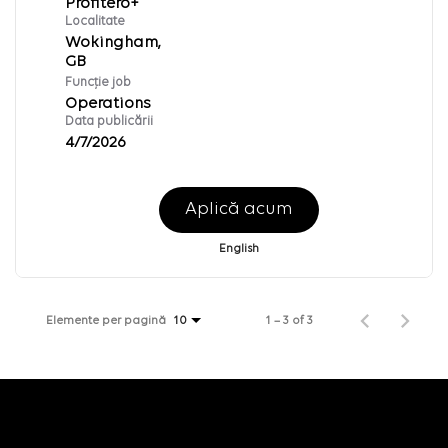
Profitero+
Localitate
Wokingham,
Funcție job
Operations
Data publicării
4/7/2026
Aplică acum
English
Elemente per pagină
1 – 3 of 3
10