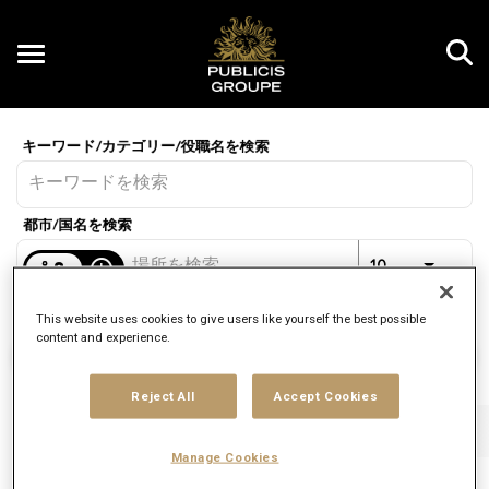
Toggle
navigation
Job Search Page
JP
距離
access_time
10 キロメートル
This website uses cookies to give users like yourself the best possible
content and experience.
求人情報を検索
Reject All
Accept Cookies
フィルター
職種
ブランド
雇用形態
Manage Cookies
2 結果
投稿日
並び替え：