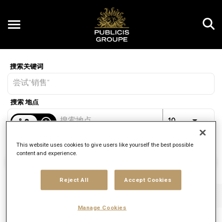
Toggle
navigation
Job Search Page
CN
距离
access_time
JOBS.D
10 公里
This website uses cookies to give users like yourself the best possible
content and experience.
找工作
Reject All
Accept Cookies
筛选
工作职能
品牌
工作类型
Manage Cookies
2 结果
已发布
排序标准