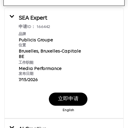
SEA Expert
申请ID：
166442
品牌
Publicis Groupe
位置
Bruxelles, Bruxelles-Capitale
工作职能
Media Performance
发布日期
7/15/2026
立即申请
English