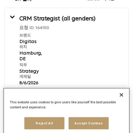
CRM Strategist (all genders)
요청 ID:
164150
브랜드
Digitas
위치
Hamburg,
직무
Strategy
게재일
8/6/2026
This website uses cookies to give users like yourself the best possible
지금 신청하기
content and experience.
German
Reject All
Accept Cookies