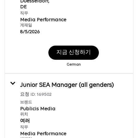
Duesseldorf,
직무
Media Performance
게재일
8/5/2026
지금 신청하기
German
Junior SEA Manager (all genders)
요청 ID:
169502
브랜드
Publicis Media
위치
여러
직무
Media Performance