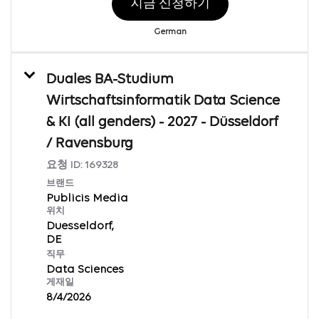
지금 신청하기
German
Duales BA-Studium
Wirtschaftsinformatik Data Science
& KI (all genders) - 2027 - Düsseldorf
/ Ravensburg
요청 ID:
169328
브랜드
Publicis Media
위치
Duesseldorf,
직무
Data Sciences
게재일
8/4/2026