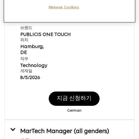
MarTech Strategy Manager (all
Manage Cookies
genders)
요청 ID:
169530
브랜드
PUBLICIS ONE TOUCH
위치
Hamburg,
직무
Technology
게재일
8/5/2026
지금 신청하기
German
MarTech Manager (all genders)