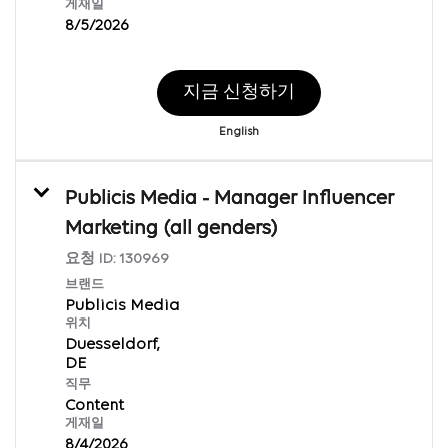
게재일
8/5/2026
지금 신청하기
English
Publicis Media - Manager Influencer
Marketing (all genders)
요청 ID:
130969
브랜드
Publicis Media
위치
Duesseldorf,
직무
Content
게재일
8/4/2026