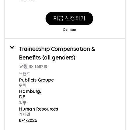
지금 신청하기
German
Traineeship Compensation &
Benefits (all genders)
요청 ID:
168718
브랜드
Publicis Groupe
위치
Hamburg,
직무
Human Resources
게재일
8/4/2026