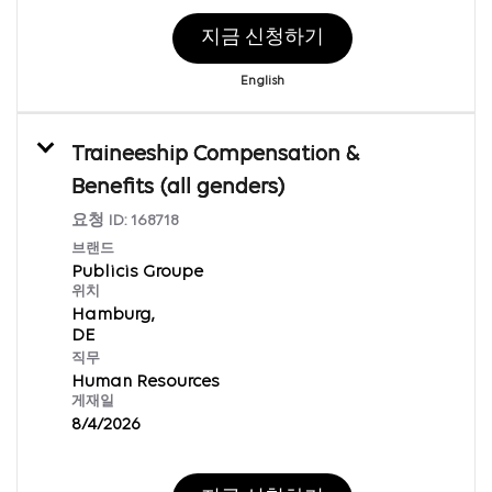
지금 신청하기
English
Traineeship Compensation &
Benefits (all genders)
요청 ID:
168718
브랜드
Publicis Groupe
위치
Hamburg,
직무
Human Resources
게재일
8/4/2026