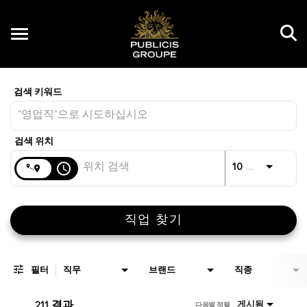
Toggle
navigation
Job Search Page
KR
거리
access_time
JO
10 킬로미터
직업 찾기
필터
직무
브랜드
직종
211 결과
게시됨
다음별 정렬