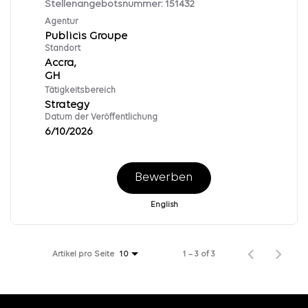
Stellenangebotsnummer:
151432
Agentur
Publicis Groupe
Standort
Accra,
Tätigkeitsbereich
Strategy
Datum der Veröffentlichung
6/10/2026
Bewerben
English
Artikel pro Seite
1 – 3 of 3
10