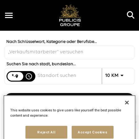
Toggle
navigation
Job Search Page
DE
Entfernung
access_time
JOBS.DI
10 KM
Arbeitsplätze finden
This website uses cookies to give users like yourself the best possible
content and experience.
Filter
Tätigkeitsbereich
Agentur
Vertragsart
Reject All
Accept Cookies
3 Ergebnisse
Gepostet
Sortieren 