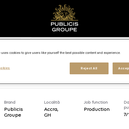
Cerca per città, stato o regione
access_time
 uses cookies to give users like yourself the best possible content and experience.
oro
Livello di esperienza
Tipo di lugo di lavoro
Sedi
okies
Reject All
Accep
Brand
Località
Job function
Da
pu
Publicis
Accra,
Production
7/
Groupe