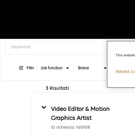
Keyword, categoria o job title
Job Search Page
This website
Filtri
Job function
Brand
Tipo di lav
Manage Co
3 Risultati
Video Editor & Motion
Graphics Artist
ID richiesta:
165928