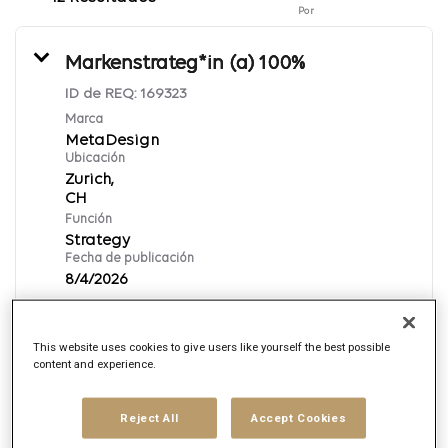
Por
Markenstrateg*in (a) 100%
ID de REQ:
169323
Marca
MetaDesign
Ubicación
Zurich,
Función
Strategy
Fecha de publicación
8/4/2026
Aplica ahora
This website uses cookies to give users like yourself the best possible
content and experience.
German
Reject All
Accept Cookies