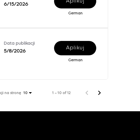
Aplikuj
6/15/2026
German
Data publikacji
Aplikuj
5/8/2026
German
ji na stronę
1 – 10 of 12
10