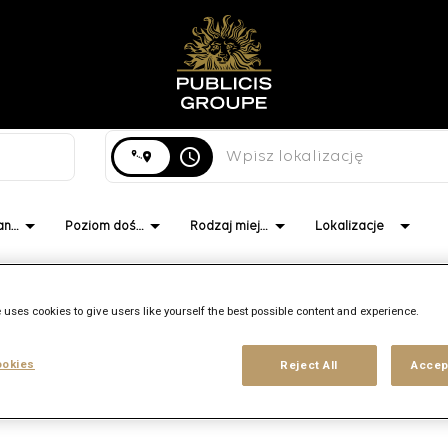
Wyszukaj miasto, województwo lub kraj
access_time
Rodzaj stanowiska
Poziom doświadczenia
Rodzaj miejsca pracy
Lokalizacje
 uses cookies to give users like yourself the best possible content and experience.
Brand
Lokalizacja
Kompetencje
okies
Reject All
Accep
MetaDesign
Zurich,
Strategy