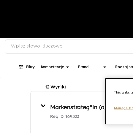
Wyszukaj słowo kluczowe, kategorię lub stanowisko
Job Search Page
Filtry
Kompetencje
Brand
12 Wyniki
This website
Markenstrateg*in (a) 100%
Manage Co
Req ID:
169323