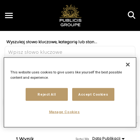
Toggle
navigation
Job Search Page
PL
Odległość
This website uses cookies to give users like yourself the best possible
access_time
JOBS.DI
10 MI
content and experience.
Reject All
Accept Cookies
Znajdź oferty
Manage Cookies
Filtry
Kompetencje
Brand
Rodzaj stanowiska
1 Wynik
Data Publikacji
Sortuj Wg