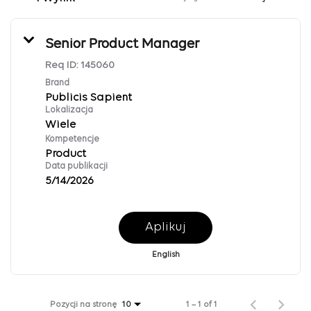
Senior Product Manager
Req ID:
145060
Brand
Publicis Sapient
Lokalizacja
Wiele
Kompetencje
Product
Data publikacji
5/14/2026
Aplikuj
English
Pozycji na stronę
1 – 1 of 1
10