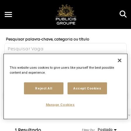
Toggle
navigation
Job Search Page
PT
Distância
This website uses cookies to give users like yourself the best possible
access_time
JOBS.DI
10 MI
content and experience.
Reject All
Accept Cookies
Encontrar Vagas
Manage Cookies
Filtros
Função
Marca
Tipo de contrato
1 Resultado
Postado
Filtrar Por