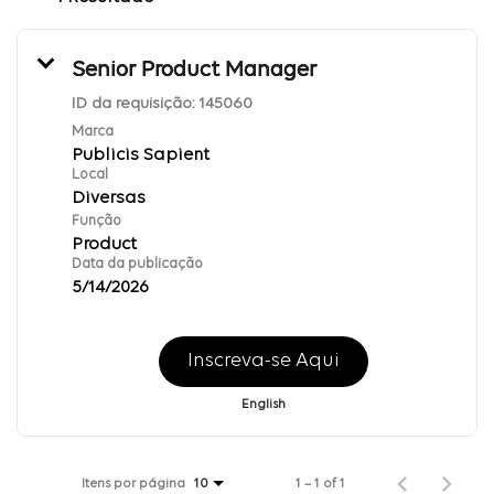
Senior Product Manager
ID da requisição:
145060
Marca
Publicis Sapient
Local
Diversas
Função
Product
Data da publicação
5/14/2026
Inscreva-se Aqui
English
Itens por página
1 – 1 of 1
10