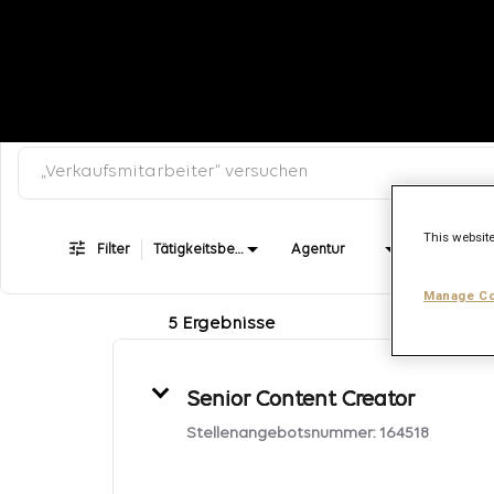
Nach Schlüsselwort, Kategorie oder Berufsbezeichnung suchen
Job Search Page
This website
Filter
Tätigkeitsbereich
Agentur
Vertragsa
Manage Co
5 Ergebnisse
Senior Content Creator
Stellenangebotsnummer:
164518