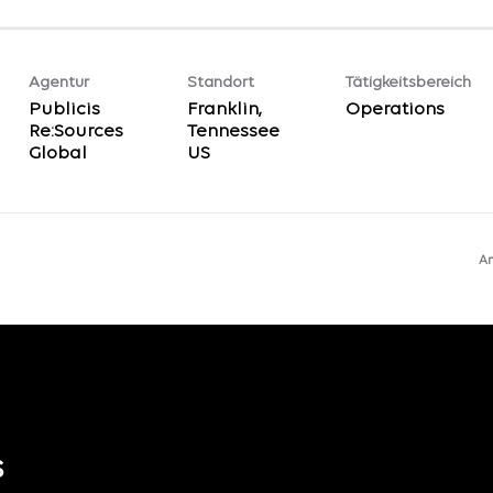
Agentur
Standort
Tätigkeitsbereich
Publicis
Franklin,
Operations
Re:Sources
Tennessee
Global
Ar
s