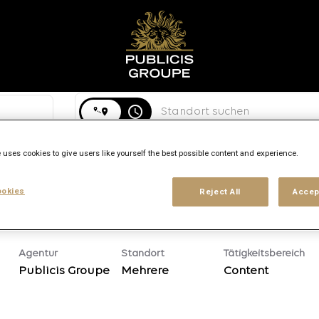
Suchen Sie nach stadt, bundesland oder land
access_time
 uses cookies to give users like yourself the best possible content and experience.
rt
Berufserfahrung
Arbeitsort
Standorte
okies
Reject All
Accep
Agentur
Standort
Tätigkeitsbereich
Publicis Groupe
Mehrere
Content